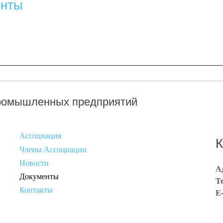
енты
промышленных предприятий
Ассоциация
Footer
Члены Ассоциации
menu
Новости
А
2
Документы
Т
Контакты
E-